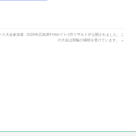
ース大会参加者
2026年広島県ｻｲｸﾙﾛｰﾄﾞﾚｰｽのリザルトが公開されました。こ
の大会は競輪の補助を受けています。
→