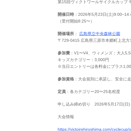
第15回ヴィクトワールサイクルカップ 
開催日時
：2026年5月23日(土)9:00~14
（受付開始8:25〜）
開催場所
：
広島県立中央森林公園
〒729-0415 広島県三原市本郷町上北方1
参加費
：V1〜V4、ウィメンズ：大人5,5
キッズカテゴリー：3,000円
※当日エントリーは各料金にプラス1,0
参加資格
：大会規則に承諾し、安全に
定員
：各カテゴリー20〜25名程度
申し込み締め切り
2026年5月17日(日
大会情報
https://victoirehiroshima.com/cyclecup