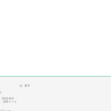
選手
せ
せ【競技者登
録、国際ライセ
ーポリシー