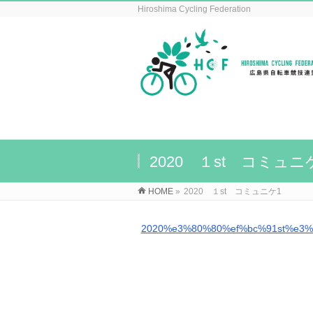
Hiroshima Cycling Federation
2020 １st コミュニ
HOME
»
2020 １st コミュニケ1
2020%e3%80%80%ef%bc%91st%e3