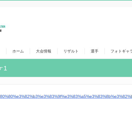
ホーム
大会情報
リザルト
選手
フォトギャ
ケ1
%80%80%e3%82%b3%e3%83%9f%e3%83%a5%e3%83%8b%e3%82%