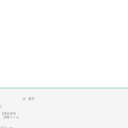
選手
せ
せ【競技者登
録、国際ライセ
ーポリシー