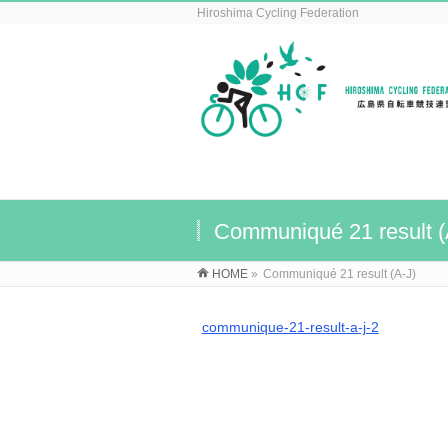
Hiroshima Cycling Federation
Communiqué 21 result (
HOME
»
Communiqué 21 result (A-J)
communique-21-result-a-j-2