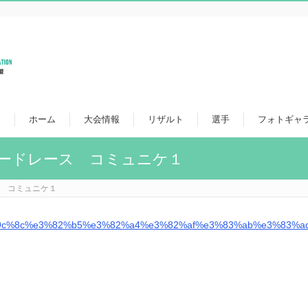
ホーム
大会情報
リザルト
選手
フォトギャ
ロードレース コミュニケ１
ス コミュニケ１
9c%8c%e3%82%b5%e3%82%a4%e3%82%af%e3%83%ab%e3%83%a