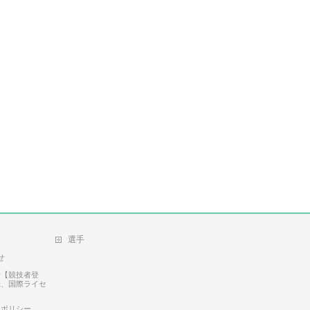
選手
せ
せ【競技者登
録、国際ライセ
ーポリシー