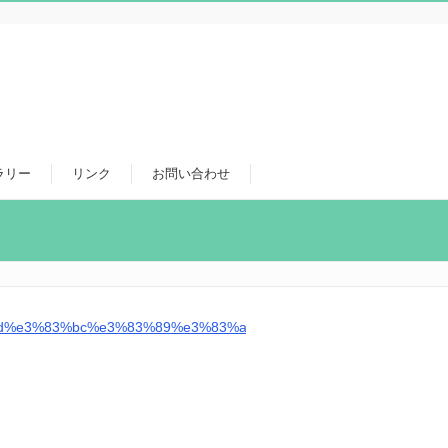
ラリー
リンク
お問い合わせ
d%e3%83%bc%e3%83%89%e3%83%ac%e3%83%bc%e3%82%b9%e3