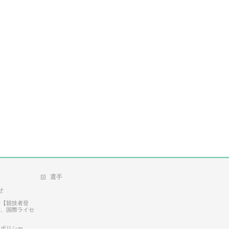
選手
せ
せ【競技者登
録、国際ライセ
ーポリシー