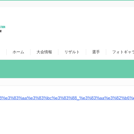
ホーム
大会情報
リザルト
選手
フォトギャ
ト
8%e3%83%aa%e3%83%bc%e3%83%88_%e3%83%aa%e3%82%b6%