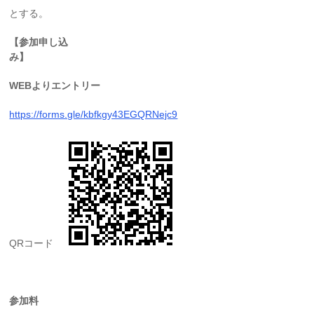
とする。
【参加申し込
み】
WEB
よりエントリー
https://forms.gle/kbfkgy43EGQRNejc9
QRコード
参加料