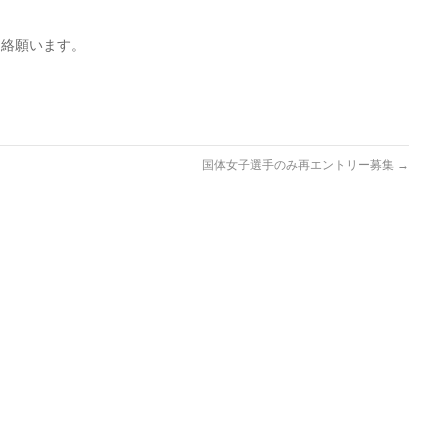
連絡願います。
国体女子選手のみ再エントリー募集
→