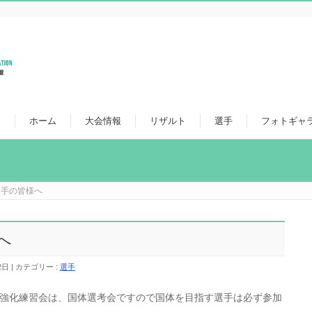
ホーム
大会情報
リザルト
選手
フォトギャ
選手の皆様へ
へ
2日
カテゴリー :
選手
れる強化練習会は、国体選考会ですので国体を目指す選手は必ず参加