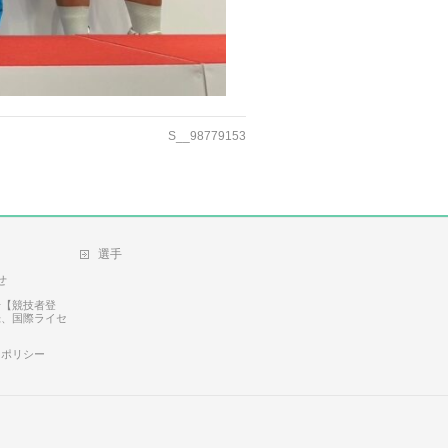
S__98779153
選手
せ
せ【競技者登
録、国際ライセ
ーポリシー