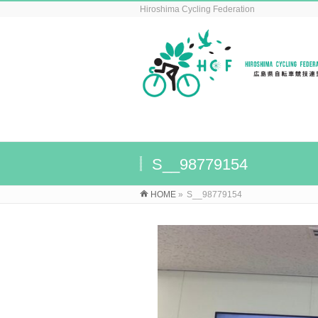
Hiroshima Cycling Federation
S__98779154
HOME
»
S__98779154