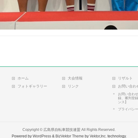
ホーム
大会情報
リザルト
フォトギャラリー
リンク
お問い合わ
お問い合わ
録、審判登
ンス】
プライバシ
Copyright ©
広島県自転車競技連盟
All Rights Reserved.
Powered by
WordPress
&
BizVektor Theme
by
Vektor,Inc.
technology.