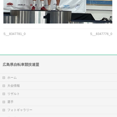
S__8347781_0
S__8347776_0
広島県自転車競技連盟
ホーム
大会情報
リザルト
選手
フォトギャラリー