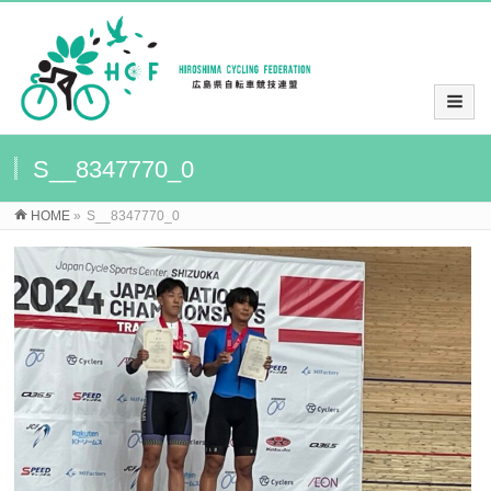
S__8347770_0
HOME
»
S__8347770_0