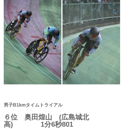
男子B1kmタイムトライアル
６位 奥田煌山 (広島城北
高) 1分6秒801