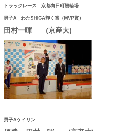
トラックレース 京都向日町競輪場
男子A わたSHIGA輝く賞（MVP賞）
田村一暉 (京産大)
男子Aケイリン