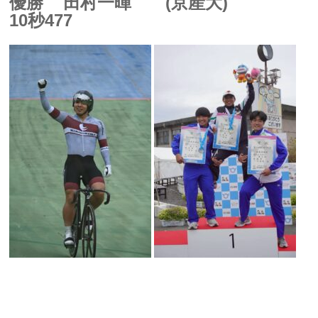
優勝
田村一暉 (京産大)
10秒477