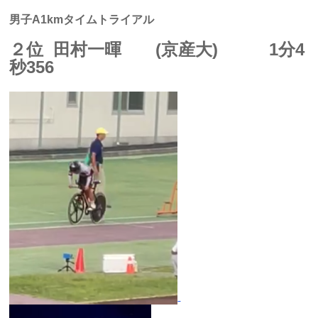
男子A1kmタイムトライアル
２位
田村一暉 (京産大) 1分4
秒356