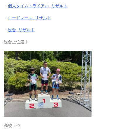
・
個人タイムトライアル_リザルト
・
ロードレース_リザルト
・
総合_リザルト
総合上位選手
高校上位